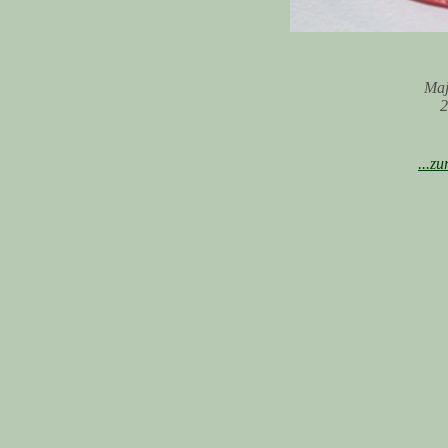
Maj
2
...z